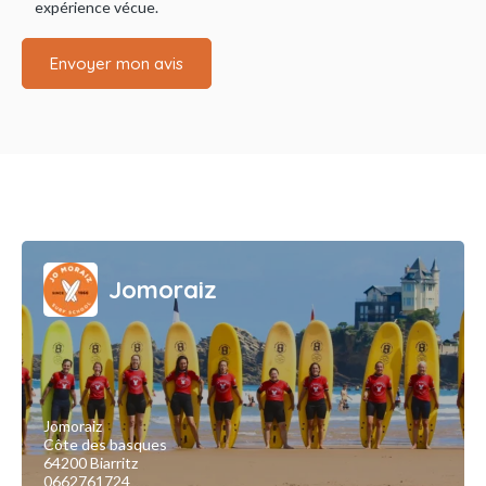
expérience vécue.
Envoyer mon avis
Jomoraiz
Jomoraiz
Côte des basques
64200 Biarritz
0662761724